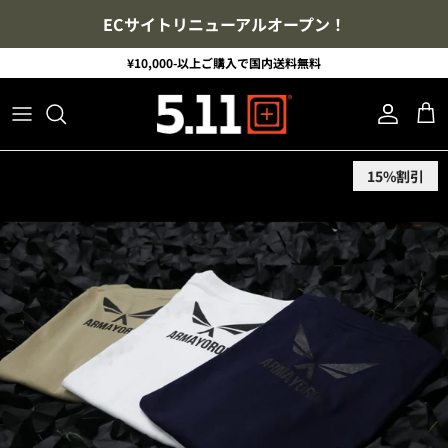
コンテンツへスキップ
ECサイトリニューアルオープン！
¥10,000-以上ご購入で国内送料無料
アカウント
カ
商品情報にスキップ
15%割引