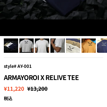
style# AY-001
ARMAYOROI X RELIVE TEE
セール価格
定価
¥11,220
¥13,200
税込