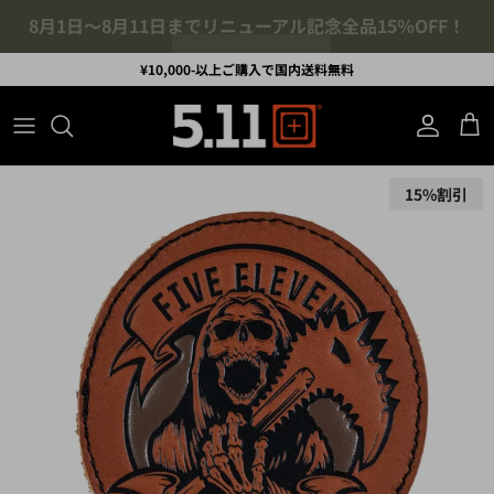
コンテンツへスキップ
¥10,000-以上ご購入で国内送料無料
アカウント
カ
商品情報にスキップ
15%割引