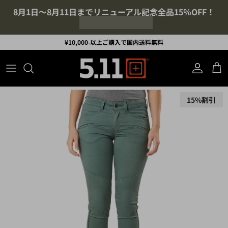
コンテンツへスキップ
8月1日～8月11日までリニューアル記念全品15％OFF！
¥10,000-以上ご購入で国内送料無料
アカウント
カ
商品情報にスキップ
15%割引