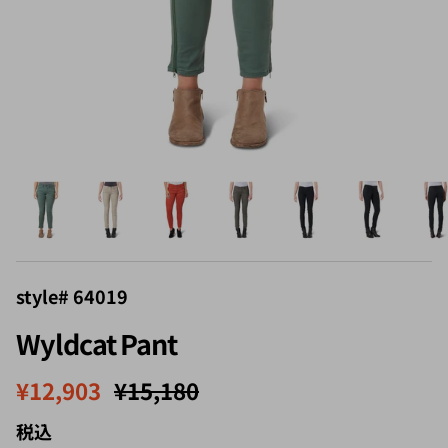
style# 64019
Wyldcat Pant
セール価格
定価
¥12,903
¥15,180
税込