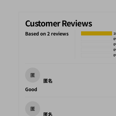
Customer Reviews
Based on 2 reviews
1
0
0
0
0
匿
匿名
Good
匿
匿名