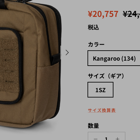
セール価格
定価
¥20,757
¥24
税込
カラー
次
Kangaroo (134)
サイズ（ギア）
1SZ
サイズ換算表
数量