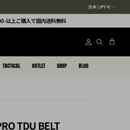
国/地域
日本 (JPY ¥)
,000-以上ご購入で国内送料無料
アカウント
カート
検索
TACTICAL
OUTLET
SHOP
BLOG
PRO TDU BELT