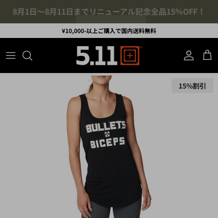
コンテンツへスキップ
¥10,000-以上ご購入で国内送料無料
アカウント
カ
商品情報にスキップ
15%割引