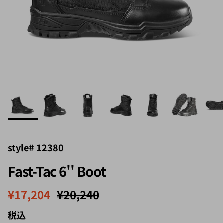
style# 12380
Fast-Tac 6'' Boot
セール価格
定価
¥17,204
¥20,240
税込