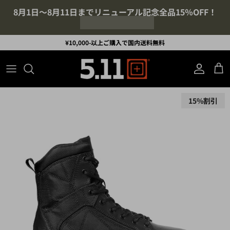
コンテンツへスキップ
8月1日～8月11日までリニューアル記念全品15％OFF！
¥10,000-以上ご購入で国内送料無料
アカウント
カ
商品情報にスキップ
15%割引