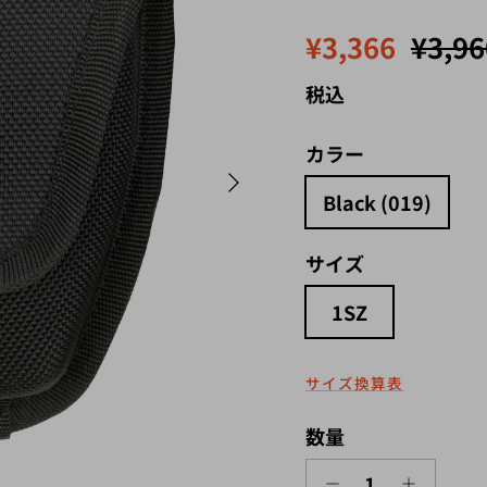
セール価格
定価
¥3,366
¥3,96
税込
カラー
次
Black (019)
サイズ
1SZ
サイズ換算表
数量