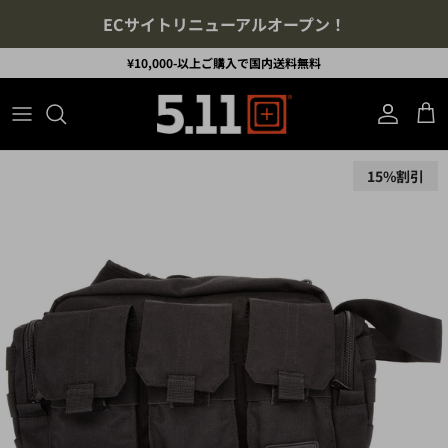
コンテンツへスキップ
ECサイトリニューアルオープン！
¥10,000-以上ご購入で国内送料無料
アカウント
カ
商品情報にスキップ
15%割引