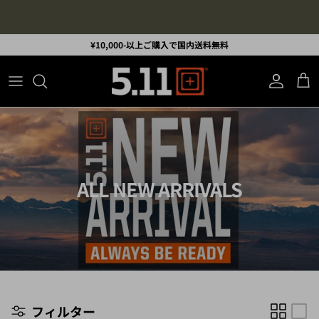
コンテンツへスキップ
5.11Tactical Jaapnチャンネルもどうぞ
¥10,000-以上ご購入で国内送料無料
アカウント
カ
ALL NEW ARRIVALS
フィルター