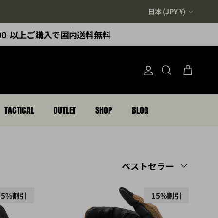
国/地域
日本 (JPY ¥)
,000-以上ご購入で国内送料無料
アカウント
カート
検索
TACTICAL
OUTLET
SHOP
BLOG
以下で並べ替え
ベストセラー
15%割引
15%割引