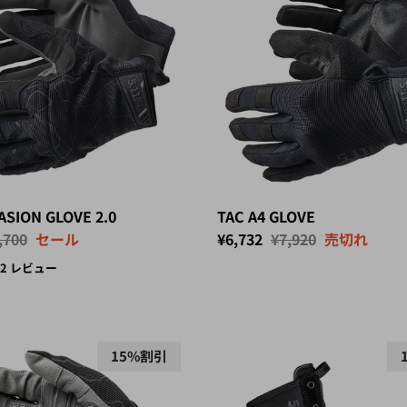
ASION GLOVE 2.0
TAC A4 GLOVE
価
セール価格
定価
,700
セール
¥6,732
¥7,920
売切れ
2 レビュー
15%割引