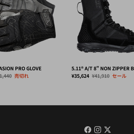
ASION PRO GLOVE
5.11® A/T 8" NON ZIPPER 
価
セール価格
定価
1,440
売切れ
¥35,624
¥41,910
セール
Facebook
Instagram
Twitter