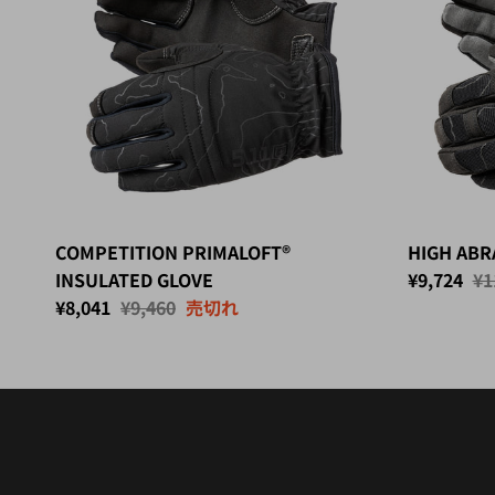
COMPETITION PRIMALOFT®
HIGH ABR
セール価格
定
INSULATED GLOVE
¥9,724
¥1
セール価格
定価
¥8,041
¥9,460
売切れ