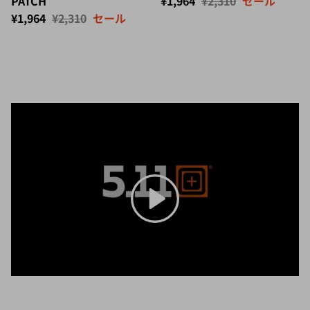
セール価格
定価
¥1,964
¥2,310
セール
開始