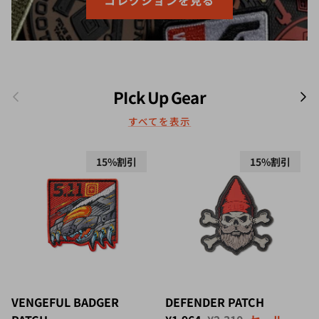
前
次
PIck Up Gear
すべてを表示
15%割引
15%割引
VENGEFUL BADGER
DEFENDER PATCH
セール価格
定価
PATCH
¥1,964
¥2,310
セール