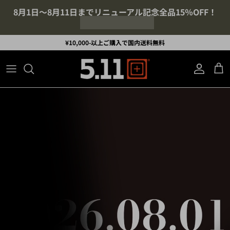
コンテンツへスキップ
5.11Tactical Jaapnチャンネルもどうぞ
¥10,000-以上ご購入で国内送料無料
アカウント
カ